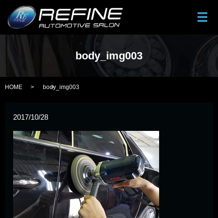
メ
body_img003
HOME
body_img003
2017/10/28