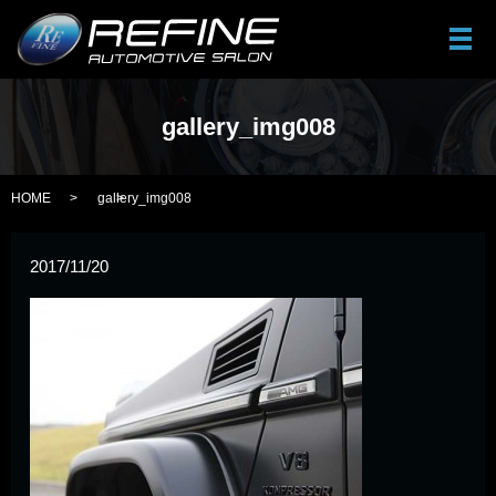
メ
gallery_img008
HOME
gallery_img008
2017/11/20