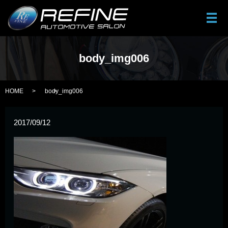
メ
body_img006
HOME
body_img006
2017/09/12