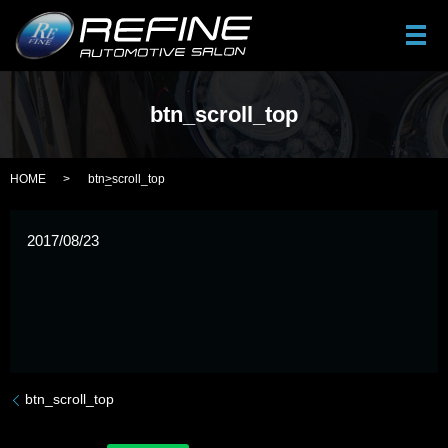
メ
btn_scroll_top
HOME
btn_scroll_top
2017/08/23
btn_scroll_top