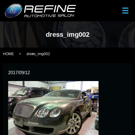
メ
dress_img002
HOME
dress_img002
2017/09/12