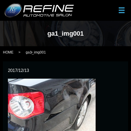
メ
ga1_img001
HOME
ga1_img001
2017/12/13