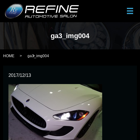
メ
ga3_img004
HOME
ga3_img004
2017/12/13