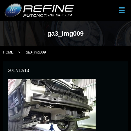
メ
ga3_img009
HOME
ga3_img009
2017/12/13