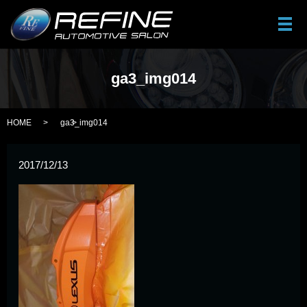
メ
ga3_img014
HOME
ga3_img014
2017/12/13