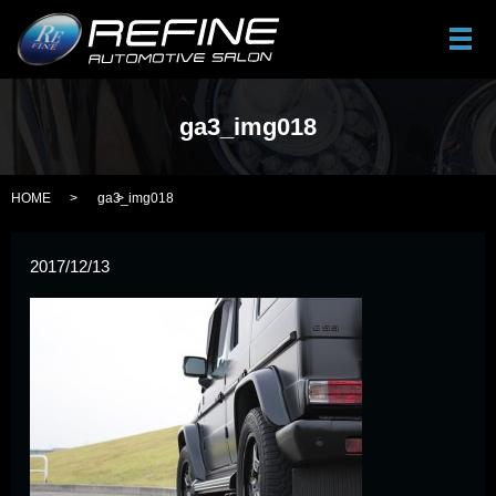
メ
ga3_img018
HOME
ga3_img018
2017/12/13