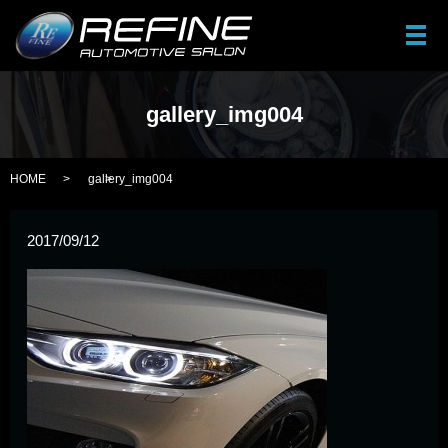
メ
gallery_img004
HOME
gallery_img004
2017/09/12