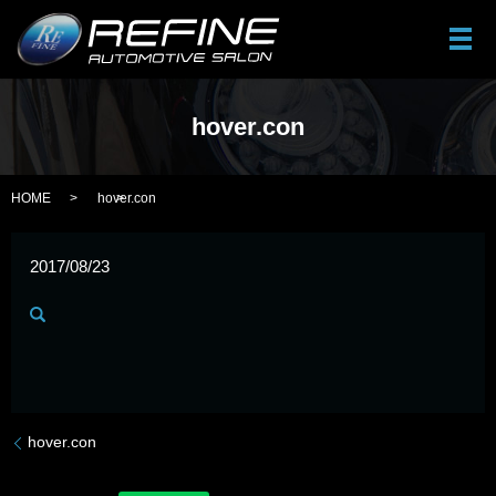
メ
hover.con
HOME
hover.con
2017/08/23
hover.con