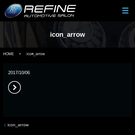
メ
icon_arrow
HOME
icon_arrow
2017/10/06
icon_arrow