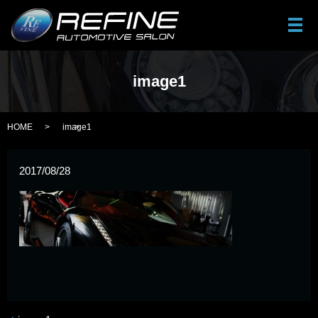
メ
image1
HOME
image1
2017/08/28