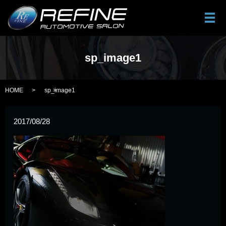
メ
sp_image1
HOME
sp_image1
2017/08/28