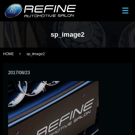
メ
sp_image2
HOME
sp_image2
2017/08/23